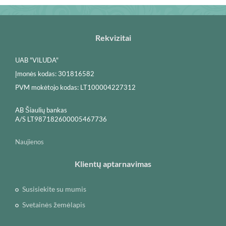
Rekvizitai
UAB "VILUDA"
Įmonės kodas: 301816582
PVM mokėtojo kodas: LT100004227312
AB Šiaulių bankas
A/S LT987182600005467736
Naujienos
Klientų aptarnavimas
Susisiekite su mumis
Svetainės žemėlapis