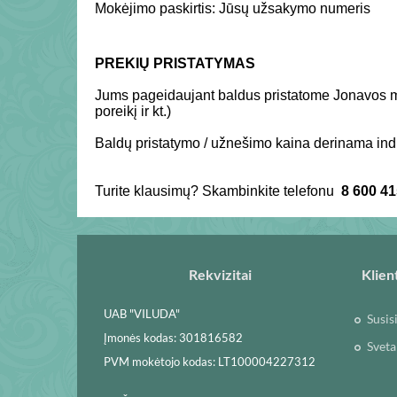
Mokėjimo paskirtis: Jūsų užsakymo numeris
PREKIŲ PRISTATYMAS
Jums pageidaujant baldus pristatome Jonavos mi
poreikį ir kt.)
Baldų pristatymo / užnešimo kaina derinama indi
Turite klausimų? Skambinkite telefonu
8 600 4
Rekvizitai
Klien
UAB "VILUDA"
Susis
Įmonės kodas: 301816582
Sveta
PVM mokėtojo kodas: LT100004227312