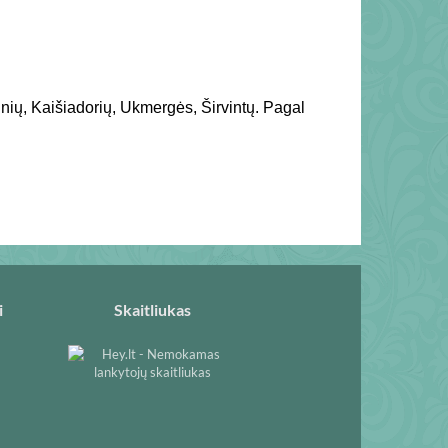
ių, Kaišiadorių, Ukmergės, Širvintų. Pagal
i
Skaitliukas