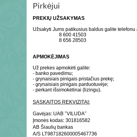
Pirkėjui
PREKIŲ UŽSAKYMAS
Užsakyti Jums patikusius baldus galite telefon
8 600 41503
8 656 28503
APMOKĖJIMAS
Už prekes apmokėti galite:
- banko pavedimu;
- grynaisiais pinigais pristačius prekę;
- grynaisiais pinigais parduotuvėje;
- perkant išsimokėtinai (lizingu).
SĄSKAITOS REKVIZITAI:
Gavėjas: UAB "VILUDA"
Įmonės kodas: 301816582
AB Šiaulių bankas
A/S LT987182600005467736