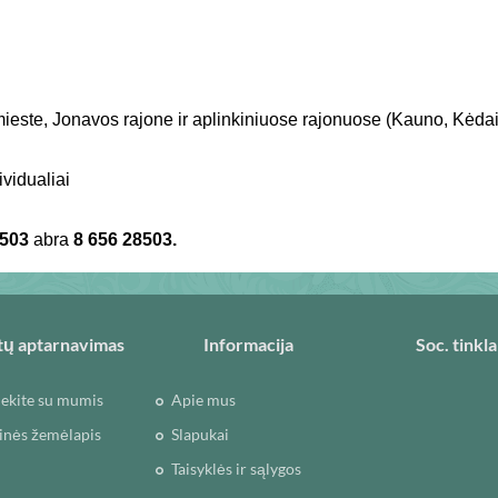
este, Jonavos rajone ir aplinkiniuose rajonuose (Kauno, Kėdain
vidualiai
1503
abra
8 656 28503.
tų aptarnavimas
Informacija
Soc. tinkla
iekite su mumis
Apie mus
inės žemėlapis
Slapukai
Taisyklės ir sąlygos